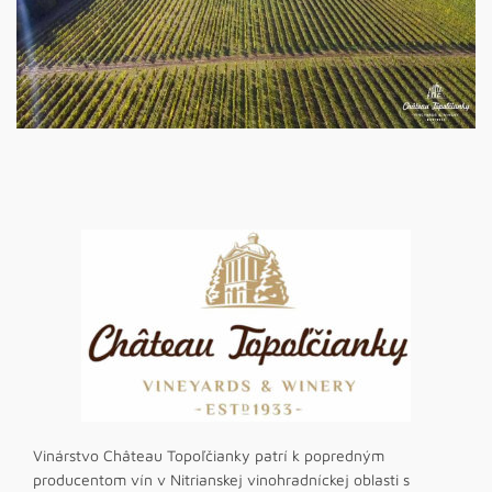
Vinárstvo Château Topoľčianky patrí k popredným
producentom vín v Nitrianskej vinohradníckej oblasti s