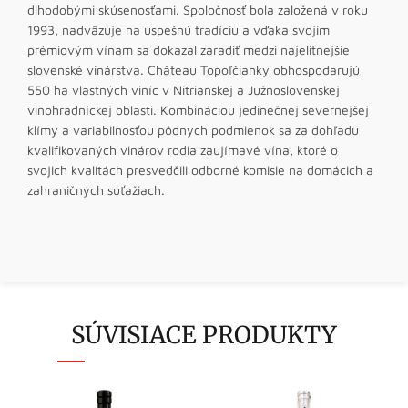
dlhodobými skúsenosťami. Spoločnosť bola založená v roku
1993, nadväzuje na úspešnú tradíciu a vďaka svojim
prémiovým vínam sa dokázal zaradiť medzi najelitnejšie
slovenské vinárstva. Château Topoľčianky obhospodarujú
550 ha vlastných viníc v Nitrianskej a Južnoslovenskej
vinohradníckej oblasti. Kombináciou jedinečnej severnejšej
klímy a variabilnosťou pôdnych podmienok sa za dohľadu
kvalifikovaných vinárov rodia zaujímavé vína, ktoré o
svojich kvalitách presvedčili odborné komisie na domácich a
zahraničných súťažiach.
SÚVISIACE PRODUKTY