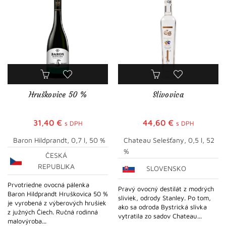
Hruškovice 50 %
Slivovica
31,40
€
44,60
€
s DPH
s DPH
Baron Hildprandt, 0,7 l, 50 %
Chateau Selešťany, 0,5 l, 52
%
ČESKÁ
REPUBLIKA
SLOVENSKO
Prvotriedne ovocná pálenka
Pravý ovocný destilát z modrých
Baron Hildprandt Hruškovica 50 %
sliviek, odrody Stanley. Po tom,
je vyrobená z výberových hrušiek
ako sa odroda Bystrická slivka
z južných Čiech. Ručná rodinná
vytratila zo sadov Chateau...
malovýroba...