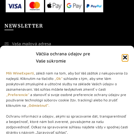
NEWSLETTER
Väčšia ochrana údajov pre
Vaše súkromie
Milí WineExperti
, záleží nám na tom, aby bol Váš zážitok z nakupovania čo
najlepší. Kliknutím na tlačidlo
„Ok“
súhlasíte s tým, aby sme Vám
O NÁS
poskytovali zmysluplné a užitočné služby na základe Vašich údajov o
zaznamenávaní. Váš súhlas môžete kedykoľvek zmeniť v časti
„Preferencie“
a stanoviť si svoje osobné preferencie ochrany údajov pre
STORE – obchod s vínom a destilátmi od roku 2010. Na našej
používanie technológií súborov cookie (tzv. tracking) alebo ho zrušiť
webovej stránke predávame viac ako 1000+ značkových
kliknutím na
„Odmietnuť“.
produktov.
Ochranu informácií a údajov, akými sú spracovanie dát, transparentnosť
Info tel.: +421 917 779 888
a bezpečnosť, ktoré nám boli zverené, považujeme za našu
Vínotéka: +421 917 888 879
zodpovednosť. Odkaz na spravovanie súhlasu nájdete vždy v spodnej časti
stránky s názvom „Spravovať súhlas“.