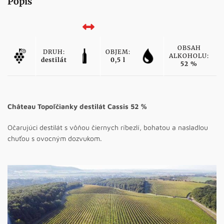
Popis
OBSAH
DRUH:
OBJEM:
ALKOHOLU:
destilát
0,5 l
52 %
Château Topoľčianky destilát Cassis 52 %
Očarujúci destilát s vôňou čiernych ríbezlí, bohatou a nasladlou
chuťou s ovocným dozvukom.