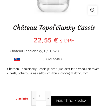
Château Topoľčianky Cassis
22,55
€
s DPH
Château Topoľčianky, 0,5 l, 52 %
SLOVENSKO
Château Topoľčianky Cassis je očarujúci destilát s vôňou čiernych
ríbezlí, bohatou a nasladlou chuťou s ovocným dozvukom…
množstvo Château Topoľčianky Cassis
Viac info
PRIDAŤ DO KOŠÍKA