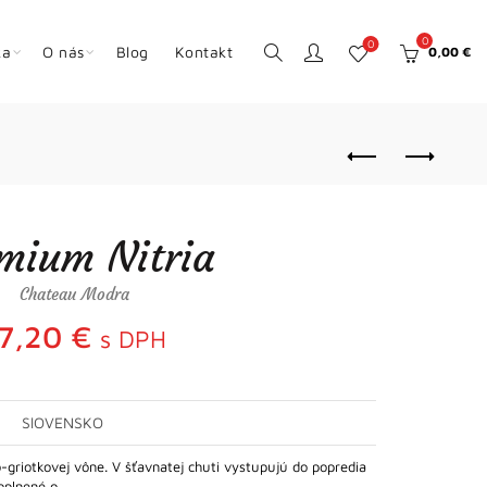
0
0
ka
O nás
Blog
Kontakt
0,00
€
mium Nitria
Chateau Modra
17,20
€
s DPH
SlOVENSKO
-griotkovej vône. V šťavnatej chuti vystupujú do popredia
doplnené o…