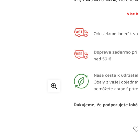
Viac 
Odosielame ihneď k v
Doprava zadarmo
pri
nad 59 €
Naša cesta k udržate
Obaly z vašej objedná
pomôžete chrániť prír
Ďakujeme, že podporujete loká