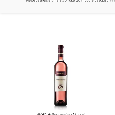
Najúspešnejšie vinárstvo roka 2011 podľa časopisu Vin