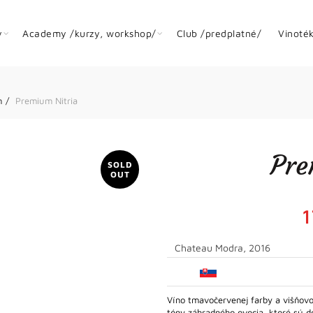
y
Academy /kurzy, workshop/
Club /predplatné/
Vinoté
m
Premium Nitria
Pre
SOLD
OUT
Chateau Modra, 2016
Víno tmavočervenej farby a višňovo
tóny záhradného ovocia, ktoré sú 