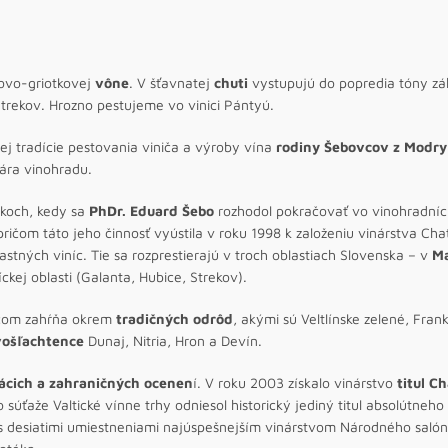
ovo-griotkovej
vône
. V šťavnatej
chuti
vystupujú do popredia tóny záh
trekov. Hrozno pestujeme vo vinici Pántyú.
j tradície pestovania viniča a výroby vína
rodiny Šebovcov z Modry
ára vinohradu.
okoch, kedy sa
PhDr. Eduard Šebo
rozhodol pokračovať vo vinohradníck
ričom táto jeho činnosť vyústila v roku 1998 k založeniu vinárstva Cha
tných viníc. Tie sa rozprestierajú v troch oblastiach Slovenska – v
Ma
kej oblasti (Galanta, Hubice, Strekov).
ričom zahŕňa okrem
tradičných odrôd
, akými sú Veltlínske zelené, Fra
vošľachtence
Dunaj, Nitria, Hron a Devín.
cich a zahraničných ocenen
í. V roku 2003 získalo vinárstvo
titul C
 súťaže Valtické vínne trhy odniesol historický jediný titul absolútneho
 desiatimi umiestneniami najúspešnejším vinárstvom Národného salónu v