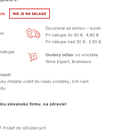
info
NIE JE NA SKLADE
Doručenie až domov – kuriér
ám
Pri nákupe do 30 €: 4,80 €
Pri nákupe nad 30 €: 3,90 €
 nákupe
Osobný odber
vo vínotéke
Wine Expert, Bratislava
ľnosti
vky môžete vrátiť do našej vínotéky, čím nám
odu.
lnu slovenskú firmu, na zdravie!
Pridať do obľúbených