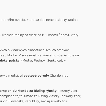
radného ovocia, ktoré sú doplnené o sladký tanín s
. Tradícia rodiny sa viaže až k Lukášovi Šebovi, ktorý
ych a vinárskych činnostiach svojich predkov.
teau Modra. V súčasnosti sa vinárstvo špecializuje na
lokarpatskej
(Modra, Pezinok, Šenkvice), v
nkovka modrá, aj
svetové odrody
Chardonnay,
hampion du Monde za Rizling rýnsky
, neskorý zber,
 šampióna tejto súťaže za Rizling vlašský, neskorý zber,
ín Slovenskej republiky, ako aj získalo titul