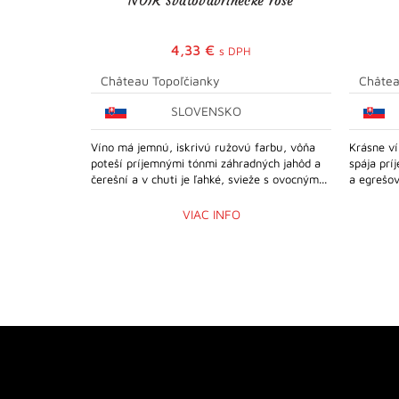
NOIR Svätovavrinecké rosé
4,33
€
s DPH
Château Topoľčianky
Châtea
SLOVENSKO
Víno má jemnú, iskrivú ružovú farbu, vôňa
Krásne ví
poteší príjemnými tónmi záhradných jahôd a
spája prí
čerešní a v chuti je ľahké, svieže s ovocným...
a egrešov
VIAC INFO