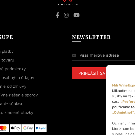
KUPE
NEWSLETTER
 platby
 tovaru
né podmienky
 osobných údajov
Milí WineExpe
nie od zmluvy
Kliknutím na t
ívne riešenie sporov
služby na zák
časti
„Prefere
anie súhlasu
používanie tec
to kladené otázky
„Odmietnuť“.
Ochranu infor
ktoré nám bo
súhlasu nájde