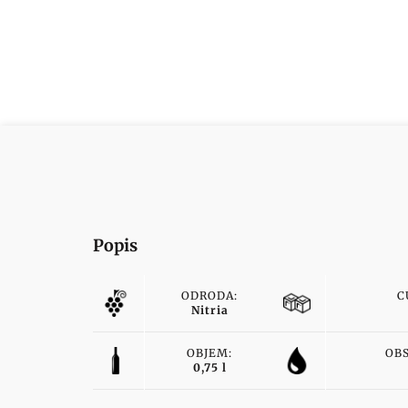
Popis
ODRODA:
C
Nitria
OBJEM:
OB
0,75 l