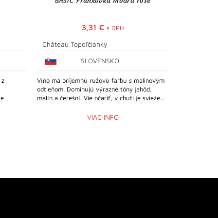
BASIC Frankovka modrá rosé
BAS
3,31
€
s DPH
Château Topoľčianky
Château To
SLOVENSKO
 z
Víno má príjemnú ružovú farbu s malinovým
Víno sa vyzna
odtieňom. Dominujú výrazné tóny jahôd,
decentný buke
ie
malín a čerešní. Vie očariť, v chuti je svieže...
černice. Chuť
ovocnou...
VIAC INFO