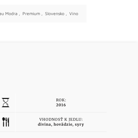
au Modra
,
Premium
,
Slovensko
,
Víno
ROK:
2016
VHODNOSŤ K JEDLU:
divina, hovädzie, syry