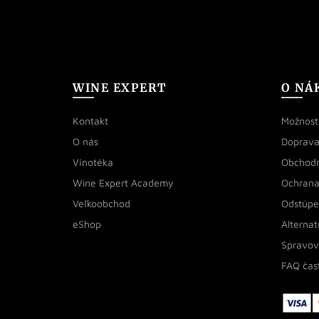
WINE EXPERT
O NÁ
Kontakt
Možnosti
O nás
Doprava
Vínotéka
Obchod
Wine Expert Academy
Ochrana
Veľkoobchod
Odstúpe
eShop
Alternat
Spravov
FAQ čas