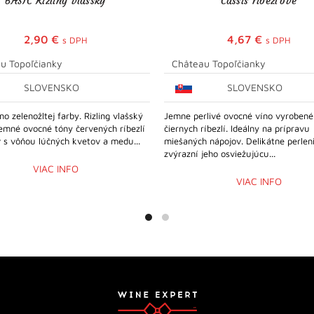
BASIC Rizling vlašský
Cassis ríbezľové
2,90
€
4,67
€
s DPH
s DPH
u Topoľčianky
Château Topoľčianky
SLOVENSKO
SLOVENSKO
no zelenožltej farby. Rizling vlašský
Jemne perlivé ovocné víno vyrobené
jemné ovocné tóny červených ríbezlí
čiernych ríbezlí. Ideálny na prípravu
 s vôňou lúčných kvetov a medu...
miešaných nápojov. Delikátne perlen
zvýrazní jeho osviežujúcu...
VIAC INFO
VIAC INFO