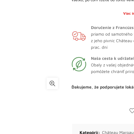
Viac 
Doručenie z Francúzs
priamo od samotného 
z jeho pivníc Château
prac. dní
Naša cesta k udržate
Obaly z vašej objedná
pomôžete chrániť prír
Ďakujeme, že podporujete loká
Kategórií:
Château Margau