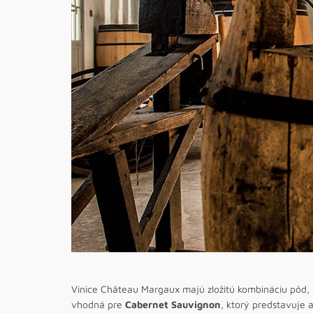
Vinice Château Margaux majú zložitú kombináciu pôd, k
vhodná pre
Cabernet Sauvignon
, ktorý predstavuje a