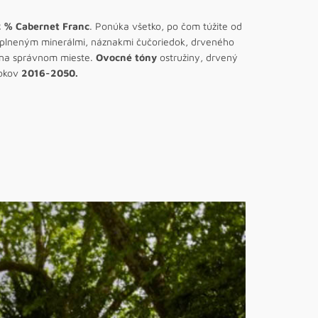
2 % Cabernet Franc
. Ponúka všetko, po čom túžite od
naplneným minerálmi, náznakmi čučoriedok, drveného
y na správnom mieste.
Ovocné tóny
ostružiny, drvený
rokov
2016-2050.