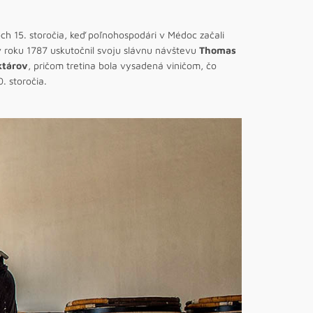
ch 15. storočia, keď poľnohospodári v Médoc začali
 roku 1787 uskutočnil svoju slávnu návštevu
Thomas
ktárov
, pričom tretina bola vysadená viničom, čo
. storočia.