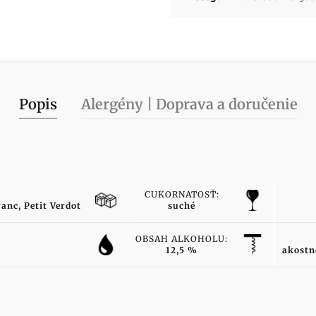
Popis
Alergény | Doprava a doručenie
CUKORNATOSŤ:
anc, Petit Verdot
suché
OBSAH ALKOHOLU:
12,5 %
akostn