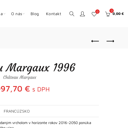
0
0
ka
O nás
Blog
Kontakt
0,00
€
u Margaux 1996
Château Margaux
097,70
€
s DPH
FRANCÚZSKO
daným vrcholom v horizonte rokov 2016-2050 ponúka
kého vína…