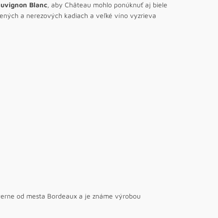
auvignon Blanc
, aby Château mohlo ponúknuť aj biele
vených a nerezových kadiach a veľké víno vyzrieva
verne od mesta Bordeaux a je známe výrobou