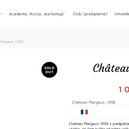
y
Academy /kurzy, workshop/
Club /predplatné/
Vinoté
Margaux 1996
Châtea
SOLD
OUT
1 
Château Margaux, 1996
Chateau Margaux 1996 s predpokla
všetko, po čom túžite od tohto veľ