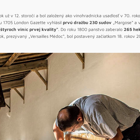
už v 12. storočí a bol založený ako vinohradnícka usadlosť v 70. roko
ku 1705 London Gazette vyhlásil
prvú dražbu 230 sudov
„Margose“ a v
„štyroch viníc prvej kvality“
. Do roku 1800 panstvo zaberalo
265 he
, prezývaný „Versailles Médoc“, bol postavený začiatkom 18. rokov 20