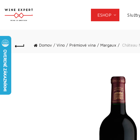
ESHOP
Služb
Domov
Víno
Prémiové vína
Margaux
Château 