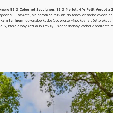
pomere
82 % Cabernet Sauvignon, 12 % Merlot, 4 % Petit Verdot a 
 spočiatku uzavreté, ale potom sa rozvinie do tónov čierneho ovocia 
nskym tanínom
, dokonalou kyslosťou, proste víno, kde je všetko akob
aux, ktoré akoby rozžiarilo zmysly. Predpokladaný vrchol v horizonte 