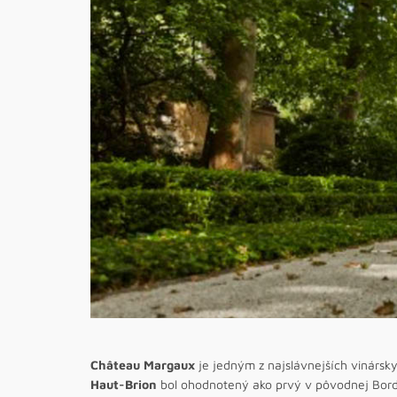
Château Margaux
je jedným z najslávnejších vinárs
Haut-Brion
bol ohodnotený ako prvý v pôvodnej Bo