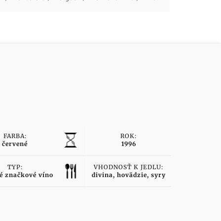
FARBA:
ROK:
červené
1996
TYP:
VHODNOSŤ K JEDLU:
é značkové víno
divina, hovädzie, syry