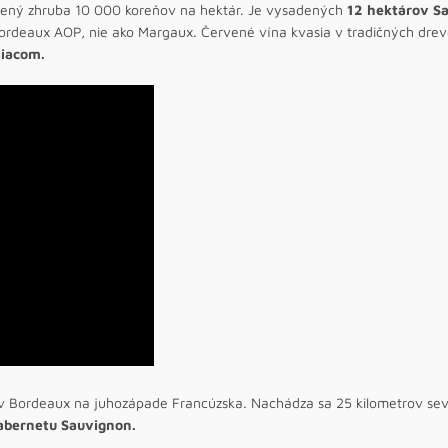
adený zhruba 10 000 koreňov na hektár. Je vysadených
12 hektárov S
Bordeaux AOP, nie ako Margaux. Červené vína kvasia v tradičných dre
siacom.
 Bordeaux na juhozápade Francúzska. Nachádza sa 25 kilometrov se
abernetu Sauvignon.