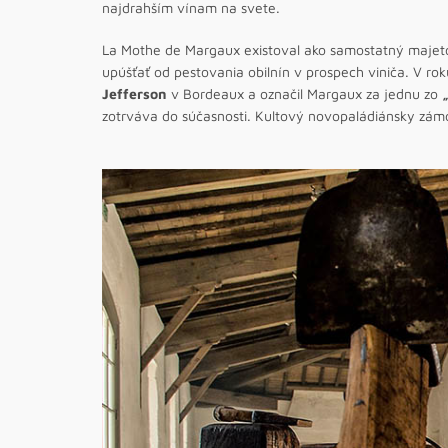
najdrahším vínam na svete.
La Mothe de Margaux existoval ako samostatný majetok 
upúšťať od pestovania obilnín v prospech viniča. V ro
Jefferson
v Bordeaux a označil Margaux za jednu zo
zotrváva do súčasnosti. Kultový novopaládiánsky zámok