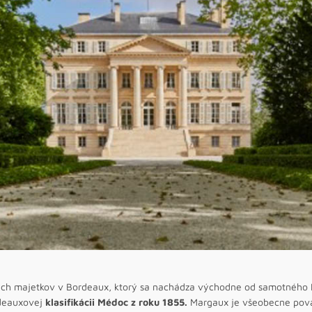
kych majetkov v Bordeaux, ktorý sa nachádza východne od samotného
rdeauxovej
klasifikácii Médoc z roku 1855.
Margaux je všeobecne považ