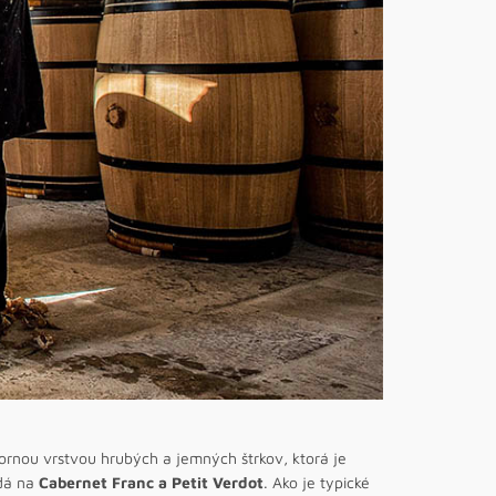
hornou vrstvou hrubých a jemných štrkov, ktorá je
adá na
Cabernet Franc a Petit Verdot
. Ako je typické