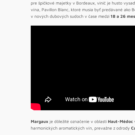
pre špičkové majetky v Bordeaux, vinič je husto vys
vína, Pavillon Blanc, ktoré musia byť predávané ako 
v nových dubových sudoch v čase medzi
18 a 26 me
Margaux
je dôležité označenie v oblasti
Haut-Médoc
v
harmonických aromatických vín, prevažne z odrody
C