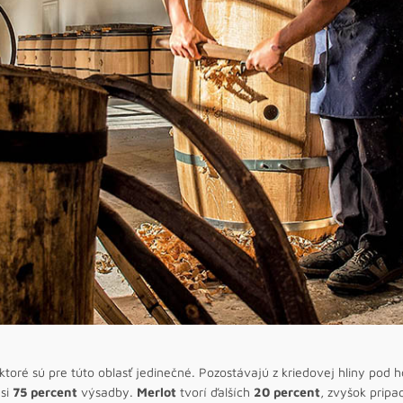
toré sú pre túto oblasť jedinečné. Pozostávajú z kriedovej hliny pod 
si
75 percent
výsadby.
Merlot
tvorí ďalších
20 percent
, zvyšok prip