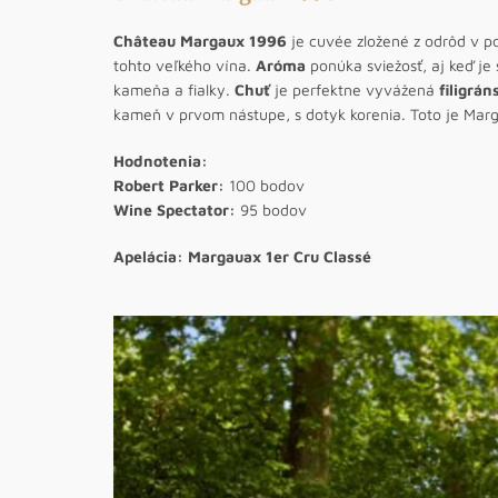
Château
Margaux 1996
je cuvée zložené z odrôd v 
tohto veľkého vína.
Aróma
ponúka sviežosť, aj keď je
kameňa a fialky.
Chuť
je perfektne vyvážená
filigrá
kameň v prvom nástupe, s dotyk korenia. Toto je Marg
Hodnotenia:
Robert Parker:
100 bodov
Wine Spectator:
95 bodov
Apelácia: Margauax 1er Cru Classé