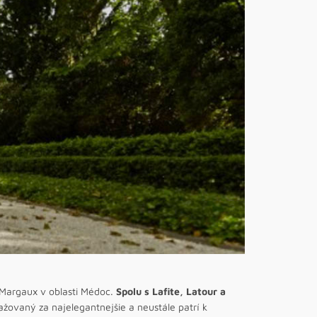
 Margaux v oblasti Médoc.
Spolu s Lafite, Latour a
ovaný za najelegantnejšie a neustále patrí k