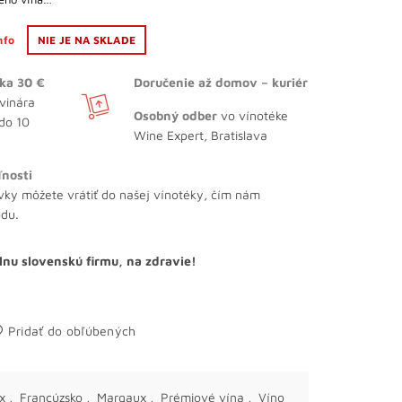
info
NIE JE NA SKLADE
ka 30 €
Doručenie až domov – kuriér
vinára
Osobný odber
vo vínotéke
 do 10
Wine Expert, Bratislava
ľnosti
vky môžete vrátiť do našej vínotéky, čím nám
odu.
lnu slovenskú firmu, na zdravie!
Pridať do obľúbených
x
,
Francúzsko
,
Margaux
,
Prémiové vína
,
Víno