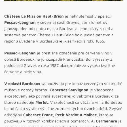
Château La Mission Haut-Brion
je nehnuteľnosť v apelácii
Pessac-Léognan
v severnej časti Graves, pár kilometrov
juhozápadne od centra mesta Bordeaux. Jeho blízky sused a
sesterské panstvo Château Haut-Brion bolo jediné panstvo z
regiónu uvedené v Bordeauxskej klasifikácii z roku 1855.
Pessac-Léognan
je prestížne označenie pre červené víno v
oblasti Bordeaux na juhozápade Francúzska. Bol vyrezaný z
podoblasti Graves v roku 1987 ako uznanie za vysoko kvalitné
červené a biele vína.
V oblasti Bordeaux
sa používajú pre kupáž červených vín modré
muštové odrody hrozna:
Cabernet Sauvignon
je všeobecne
akceptovaný ako povinná súčasť akejkoľvek zmesi Bordeaux, za
ktorou nasleduje
Merlot
. V skutočnosti sa väčšina vín z Bordeaux
blend často vyrába výlučne zo zmesi týchto dvoch odrôd. Zvyšné
odrody sú
Cabernet Franc, Petit Verdot a Malbec
, ktoré sa
používajú v rôznych kombináciách a pomeroch. Aj
Carmenere
je