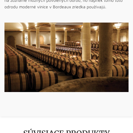
na zozname možných povolených odrôd, no napriek tomu túto
odrodu moderné vinice v Bordeaux zriedka používajú.