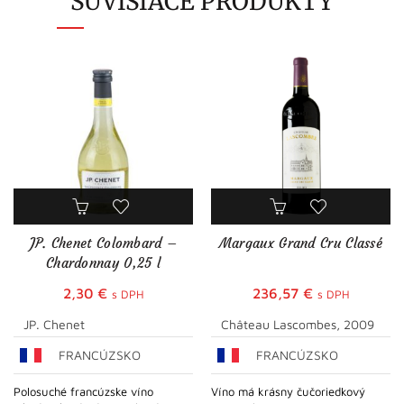
SÚVISIACE PRODUKTY
JP. Chenet Colombard –
Margaux Grand Cru Classé
Chardonnay 0,25 l
2,30
€
236,57
€
s DPH
s DPH
JP. Chenet
Château Lascombes, 2009
FRANCÚZSKO
FRANCÚZSKO
Polosuché francúzske víno
Víno má krásny čučoriedkový