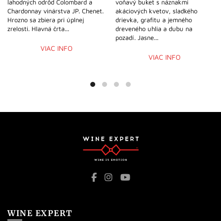
lahodných odrôd Colombard a
voňavý buket s náznakmi
Chardonnay vinárstva JP. Chenet.
akáciových kvetov, sladkého
Hrozno sa zbiera pri úplnej
drievka, grafitu a jemného
zrelosti. Hlavná črta...
dreveného uhlia a dubu na
pozadí. Jasne...
VIAC INFO
VIAC INFO
WINE EXPERT