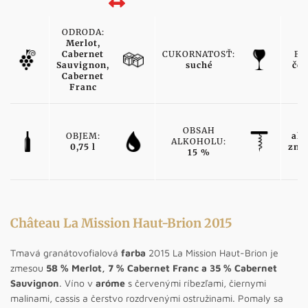
ODRODA:
Merlot,
Cabernet
CUKORNATOSŤ:
FA
Sauvignon,
suché
čer
Cabernet
Franc
T
OBSAH
OBJEM:
ako
ALKOHOLU:
0,75 l
zna
15 %
v
Château La Mission Haut-Brion 2015
Tmavá granátovofialová
farba
2015 La Mission Haut-Brion je
zmesou
58 % Merlot, 7 % Cabernet Franc a 35 % Cabernet
Sauvignon
. Víno v
aróme
s červenými ríbezľami, čiernymi
malinami, cassis a čerstvo rozdrvenými ostružinami. Pomaly sa