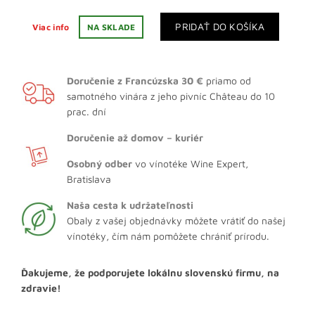
PRIDAŤ DO KOŠÍKA
Viac info
NA SKLADE
Doručenie z Francúzska 30 €
priamo od
samotného vinára z jeho pivníc Château do 10
prac. dní
Doručenie až domov – kuriér
Osobný odber
vo vínotéke Wine Expert,
Bratislava
Naša cesta k udržateľnosti
Obaly z vašej objednávky môžete vrátiť do našej
vínotéky, čím nám pomôžete chrániť prírodu.
Ďakujeme, že podporujete lokálnu slovenskú firmu, na
zdravie!