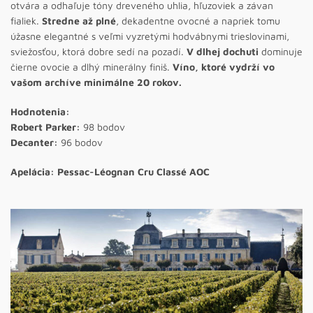
otvára a odhaľuje tóny dreveného uhlia, hľuzoviek a závan
fialiek.
Stredne až plné
, dekadentne ovocné a napriek tomu
úžasne elegantné s veľmi vyzretými hodvábnymi trieslovinami,
sviežosťou, ktorá dobre sedí na pozadí.
V dlhej dochuti
dominuje
čierne ovocie a dlhý minerálny finiš.
Víno, ktoré vydrží vo
vašom archíve minimálne 20 rokov.
Hodnotenia:
Robert Parker:
98 bodov
Decanter:
96 bodov
Apelácia: Pessac-Léognan Cru Classé AOC