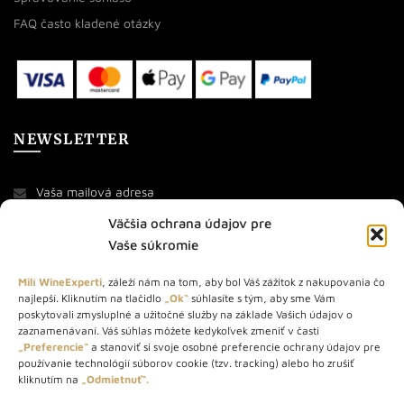
FAQ často kladené otázky
NEWSLETTER
Väčšia ochrana údajov pre
Vaše súkromie
Milí WineExperti
, záleží nám na tom, aby bol Váš zážitok z nakupovania čo
najlepší. Kliknutím na tlačidlo
„Ok“
súhlasíte s tým, aby sme Vám
O NÁS
poskytovali zmysluplné a užitočné služby na základe Vašich údajov o
zaznamenávaní. Váš súhlas môžete kedykoľvek zmeniť v časti
STORE – obchod s vínom a destilátmi od roku 2010. Na našej
„Preferencie“
a stanoviť si svoje osobné preferencie ochrany údajov pre
používanie technológií súborov cookie (tzv. tracking) alebo ho zrušiť
webovej stránke predávame viac ako 1000+ značkových
kliknutím na
„Odmietnuť“.
produktov.