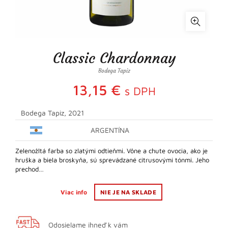
Classic Chardonnay
Bodega Tapiz
13,15
€
s DPH
Bodega Tapiz, 2021
ARGENTÍNA
Zelenožltá farba so zlatými odtieňmi. Vône a chute ovocia, ako je
hruška a biela broskyňa, sú sprevádzané citrusovými tónmi. Jeho
prechod…
Viac info
NIE JE NA SKLADE
Odosielame ihneď k vám