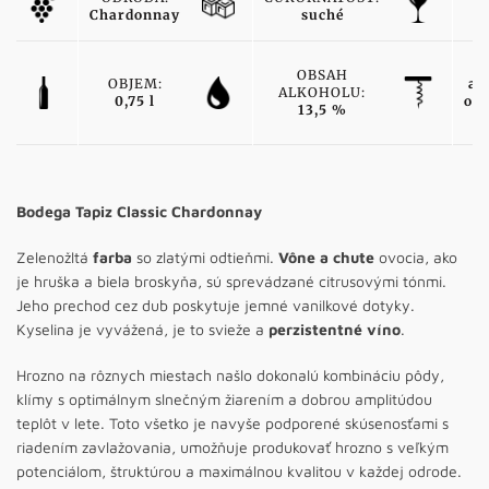
Chardonnay
suché
b
OBSAH
OBJEM:
ak
ALKOHOLU:
0,75 l
od
13,5 %
Bodega Tapiz Classic Chardonnay
Zelenožltá
farba
so zlatými odtieňmi.
Vône a chute
ovocia, ako
je hruška a biela broskyňa, sú sprevádzané citrusovými tónmi.
Jeho prechod cez dub poskytuje jemné vanilkové dotyky.
Kyselina je vyvážená, je to svieže a
perzistentné víno
.
Hrozno na rôznych miestach našlo dokonalú kombináciu pôdy,
klímy s optimálnym slnečným žiarením a dobrou amplitúdou
teplôt v lete. Toto všetko je navyše podporené skúsenosťami s
riadením zavlažovania, umožňuje produkovať hrozno s veľkým
potenciálom, štruktúrou a maximálnou kvalitou v každej odrode.