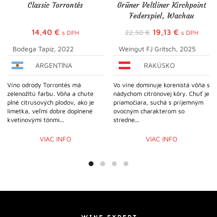
Classic Torrontés
Grüner Veltliner Kirchpoint
Federspiel, Wachau
Pôvodná
Aktuálna
14,40
€
19,13
€
22,50
€
s DPH
s DPH
cena
cena
Bodega Tapiz, 2022
Weingut FJ Gritsch, 2025
bola:
je:
ARGENTÍNA
RAKÚSKO
22,50 €.
19,13 €.
Víno odrody Torrontés má
Vo víne dominuje korenistá vôňa s
zelenožltú farbu. Vôňa a chute
nádychom citrónovej kôry. Chuť je
plné citrusových plodov, ako je
priamočiara, suchá s príjemným
limetka, veľmi dobre doplnené
ovocným charakterom so
kvetinovými tónmi...
stredne...
VIAC INFO
VIAC INFO