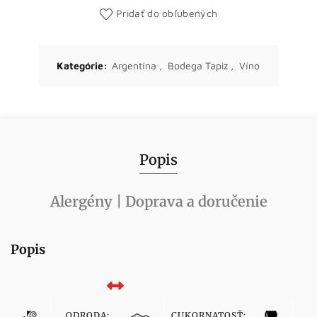
Pridať do obľúbených
Kategórie:
Argentína
,
Bodega Tapiz
,
Víno
Popis
Alergény | Doprava a doručenie
Popis
ODRODA:
CUKORNATOSŤ:
F