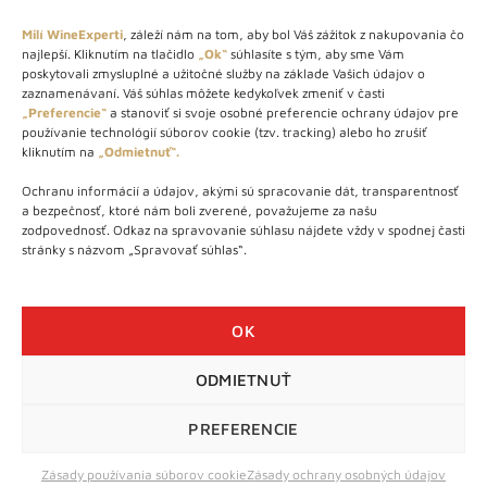
Milí WineExperti
, záleží nám na tom, aby bol Váš zážitok z nakupovania čo
najlepší. Kliknutím na tlačidlo
„Ok“
súhlasíte s tým, aby sme Vám
O NÁS
poskytovali zmysluplné a užitočné služby na základe Vašich údajov o
zaznamenávaní. Váš súhlas môžete kedykoľvek zmeniť v časti
STORE – obchod s vínom a destilátmi od roku 2010. Na našej
„Preferencie“
a stanoviť si svoje osobné preferencie ochrany údajov pre
používanie technológií súborov cookie (tzv. tracking) alebo ho zrušiť
webovej stránke predávame viac ako 1000+ značkových
kliknutím na
„Odmietnuť“.
produktov.
Ochranu informácií a údajov, akými sú spracovanie dát, transparentnosť
Info tel.: +421 917 779 888
a bezpečnosť, ktoré nám boli zverené, považujeme za našu
Vínotéka: +421 917 888 879
zodpovednosť. Odkaz na spravovanie súhlasu nájdete vždy v spodnej časti
stránky s názvom „Spravovať súhlas“.
Vínotéka: Bratislavská 49/B, Bratislava 841 06
Centrála: Na vrátkach 1/N, Bratislava 841 01
OK
ODMIETNUŤ
WineExpert.sk © 2026 | Všetky práva vyhradené | tel: +421 917
779 888 | e-mail:
info@wineexpert.sk
PREFERENCIE
Táto stránka je chránená sytémom reCAPTCHA od Google s
ochranou súkromia
a
podmienkami používania
Zásady používania súborov cookie
Zásady ochrany osobných údajov