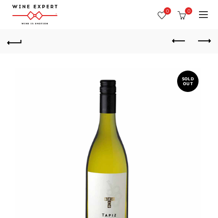
0
0
SOLD
OUT