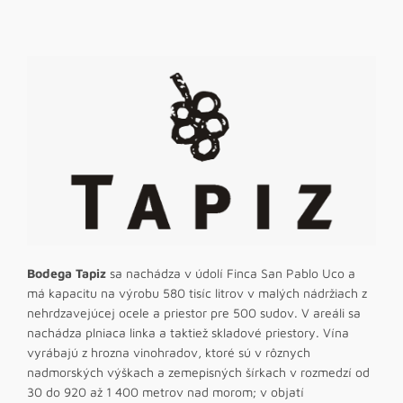
Bodega Tapiz
sa nachádza v údolí Finca San Pablo Uco a
má kapacitu na výrobu 580 tisíc litrov v malých nádržiach z
nehrdzavejúcej ocele a priestor pre 500 sudov. V areáli sa
nachádza plniaca linka a taktiež skladové priestory. Vína
vyrábajú z hrozna vinohradov, ktoré sú v rôznych
nadmorských výškach a zemepisných šírkach v rozmedzí od
30 do 920 až 1 400 metrov nad morom; v objatí