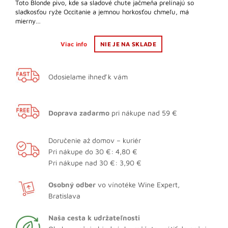
Toto Blonde pivo, kde sa sladové chute jačmeňa prelínajú so
sladkosťou ryže Occitanie a jemnou horkosťou chmeľu, má
mierny…
Viac info
NIE JE NA SKLADE
Odosielame ihneď k vám
Doprava zadarmo
pri nákupe nad 59 €
Doručenie až domov – kuriér
Pri nákupe do 30 €: 4,80 €
Pri nákupe nad 30 €: 3,90 €
Osobný odber
vo vínotéke Wine Expert,
Bratislava
Naša cesta k udržateľnosti