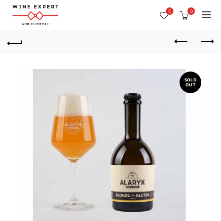
0
0
SOLD
OUT