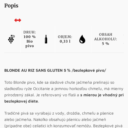
Popis
DRUH:
OBSAH
100 %
OBJEM:
ALKOHOLU:
Bio
0,33 l
5 %
pivo
BLONDE AU RIZ SANS GLUTEN 5 % /bezlepkové pivo/
Toto Blonde pivo, kde sa sladové chute jačmeňa prelínajú so
sladkosťou ryže Occitanie a jemnou horkosťou chmeľu, má mierny
prirodzený zákal. Je referovaný vo fľaši a
s mierou je vhodný pri
bezlepkovej diéte
.
Tradičné pivá sa vyrábajú z vody, droždia, chmeľu a pšenice
alebo jačmeňa. Nakoľko obsahujú pšenicu alebo jačmeň
(prípadne obe) celiatici ich konzumovať nemôžu. Bezlepkové pivá