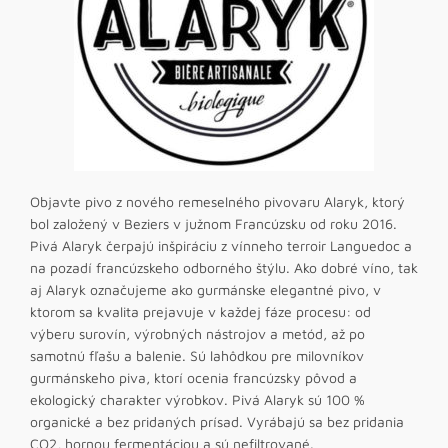
Objavte pivo z nového remeselného pivovaru Alaryk, ktorý
bol založený v Beziers v južnom Francúzsku od roku 2016.
Pivá Alaryk čerpajú inšpiráciu z vínneho terroir Languedoc a
na pozadí francúzskeho odborného štýlu. Ako dobré víno, tak
aj Alaryk označujeme ako gurmánske elegantné pivo, v
ktorom sa kvalita prejavuje v každej fáze procesu: od
výberu surovín, výrobných nástrojov a metód, až po
samotnú fľašu a balenie. Sú lahôdkou pre milovníkov
gurmánskeho piva, ktorí ocenia francúzsky pôvod a
ekologický charakter výrobkov. Pivá Alaryk sú 100 %
organické a bez pridaných prísad. Vyrábajú sa bez pridania
CO2, hornou fermentáciou a sú nefiltrované.