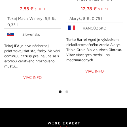
2,55
€
12,78
€
s DPH
s DPH
Tokaj Macik Winery, 5,5 %,
Alaryk, 8 %, 0,75 l
0,33 l
FRANCÚZSKO
Slovensko
Tento Barrel Aged je výsledkom
niekoľkomesačného zrenia Alaryk
Tokaj IPA je pivo nádhernej
Triple Grain Bio v sudoch Oloroso.
polotmavej zlatistej farby. Vo vôni
Víťaz viacerých medailí na
dominujú citrusy prelínajúce sa s
medzinárodných...
arómou čerstvého hroznového
muštu...
VIAC INFO
VIAC INFO