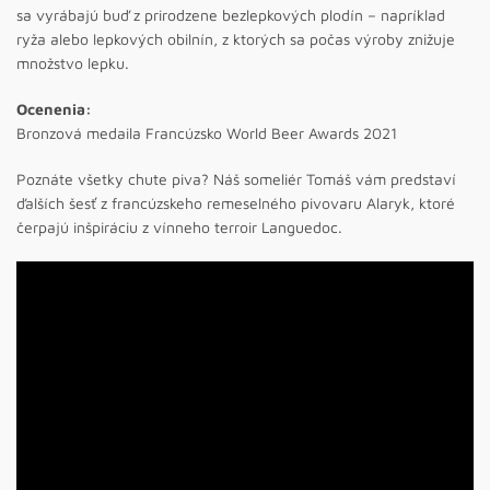
sa vyrábajú buď z prirodzene bezlepkových plodín – napríklad
ryža alebo lepkových obilnín, z ktorých sa počas výroby znižuje
množstvo lepku.
Ocenenia:
Bronzová medaila Francúzsko World Beer Awards 2021
Poznáte všetky chute piva? Náš someliér Tomáš vám predstaví
ďalších šesť z francúzskeho remeselného pivovaru Alaryk, ktoré
čerpajú inšpiráciu z vínneho terroir Languedoc.