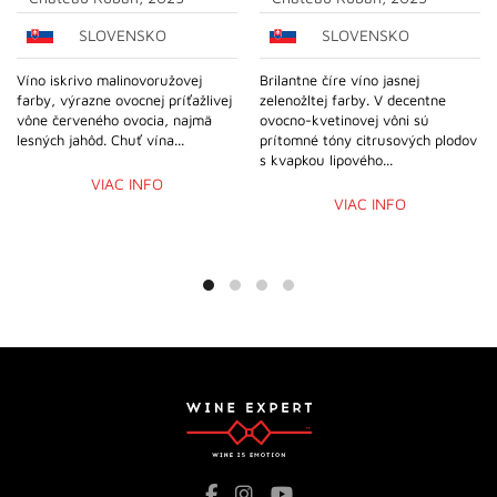
SLOVENSKO
SLOVENSKO
Víno iskrivo malinovoružovej
Brilantne číre víno jasnej
farby, výrazne ovocnej príťažlivej
zelenožltej farby. V decentne
vône červeného ovocia, najmä
ovocno-kvetinovej vôni sú
lesných jahôd. Chuť vína...
prítomné tóny citrusových plodov
s kvapkou lipového...
VIAC INFO
VIAC INFO