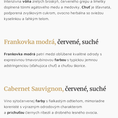
Intenzívna
vôňa
zrelých broskýň, červeného grepu a limetky
doplnená tónmi agátového medu a medovky.
Chuť
je šťavnatá,
podporená zvyškovým cukrom, ovocno herbálna so sviežou
kyselinkou a ľahkým telom.
Frankovka modrá
,
červené, suché
Frankovka modrá
patrí medzi obľúbené kvalitné odrody s
expresívnou tmavorubínovou
farbou
s typickou jemnou
adstringenciou (sťahujúca chuť) a chuťou škorice.
Cabernet Sauvignon
,
červené, suché
Víno sýtočervenej
farby
s fialkastým odtieňom, mimoriadne
korenisté s výrazným odrodovým charakterom
a
príchuťou
čiernych ríbezlí a drobného lesného ovocia.