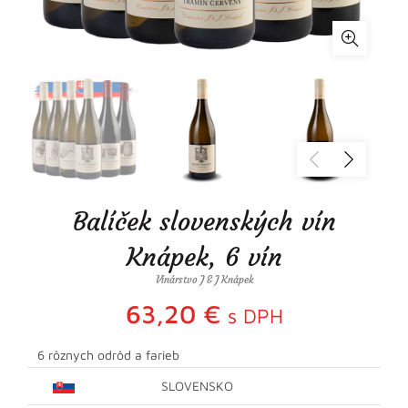
Balíček slovenských vín
Knápek, 6 vín
Vinárstvo J & J Knápek
63,20
€
s DPH
6 rôznych odrôd a farieb
SLOVENSKO