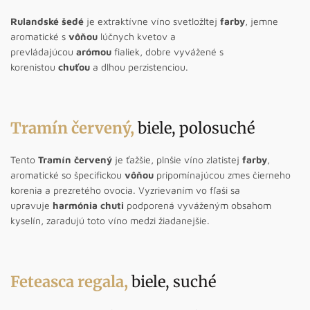
Rulandské šedé
je extraktívne víno svetložltej
farby
, jemne
aromatické s
vôňou
lúčnych kvetov a
prevládajúcou
arómou
fialiek, dobre vyvážené s
korenistou
chuťou
a dlhou perzistenciou.
Tramín červený
,
biele, polosuché
Tento
Tramín červený
je ťažšie, plnšie víno zlatistej
farby
,
aromatické so špecifickou
vôňou
pripomínajúcou zmes čierneho
korenia a prezretého ovocia. Vyzrievaním vo fľaši sa
upravuje
harmónia chuti
podporená vyváženým obsahom
kyselín, zaradujú toto víno medzi žiadanejšie.
Feteasca regala
,
biele, suché