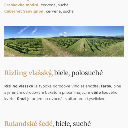
Frankovka modrá
,
červené, suché
Cabernet Sauvignon
,
červené, suché
Rizling vlašský
,
biele, polosuché
Rizling vlašský
je typické odrodové víno zelenožltej
farby
, plné
s jemným odrodovým buketom pripomínajúcim
vôňu
lipového
kvetu.
Chuť
je príjemná ovocná, s pikantnou kyselinkou.
Rulandské šedé
,
biele, suché