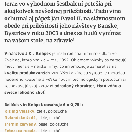
teraz vo výhodnom šesťbalení potešia pri
akejkoľvek nevšednej príležitosti. Tieto vína
ochutnal aj pápež Ján Pavol II. na slávnostnom
obede pri príležitosti jeho návštevy Banskej
Bystrice v roku 2003 a dnes sa budú vynímať
na vašom stole, na zdravie!
Vinárstvo J & J Knápek
je malá rodinná firma so sídlom vo
Zvolene, ktorá vznikla v roku 1992. Objemom výroby sa zaraďujú
medzi menšie vinárske firmy, čo im umožňuje zamerať sa na
kvalitu produkovaných vín
. Všetky vína sú vyrobené metódou
riadeného kvasenia a vďaka novým technologickým postupom si
zachovávajú svoj výrazný
odrodový charakter, čistú vôňu a
sviežu lahodnú chuť.
Balíček vín Knápek obsahuje 6 x 0,75 l:
Rizling vlašský
,
biele, polosuché
Rulandské šedé
,
biele, suché
Tramín červený
,
biele, polosuché
Feteasca regala,
biele, suché