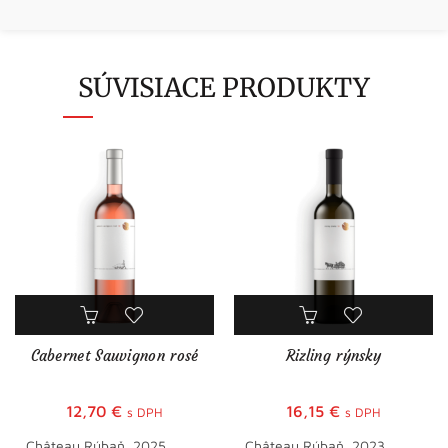
SÚVISIACE PRODUKTY
Cabernet Sauvignon rosé
Rizling rýnsky
12,70
€
16,15
€
s DPH
s DPH
Château Rúbaň, 2025
Château Rúbaň, 2023