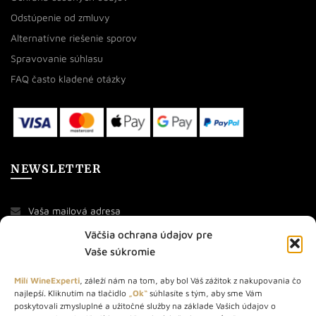
Odstúpenie od zmluvy
Alternatívne riešenie sporov
Spravovanie súhlasu
FAQ často kladené otázky
NEWSLETTER
Väčšia ochrana údajov pre
Vaše súkromie
Milí WineExperti
, záleží nám na tom, aby bol Váš zážitok z nakupovania čo
najlepší. Kliknutím na tlačidlo
„Ok“
súhlasíte s tým, aby sme Vám
O NÁS
poskytovali zmysluplné a užitočné služby na základe Vašich údajov o