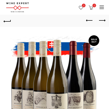
0
0
SOLD
OUT