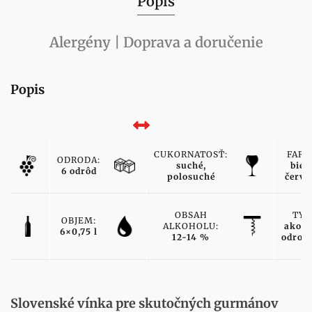
Popis
Alergény | Doprava a doručenie
Popis
CUKORNATOSŤ:
FARB
ODRODA:
suché,
biele
6 odrôd
polosuché
červe
OBSAH
TYP
OBJEM:
ALKOHOLU:
akost
6×0,75 l
12-14 %
odrod
Slovenské vínka pre skutočných gurmánov