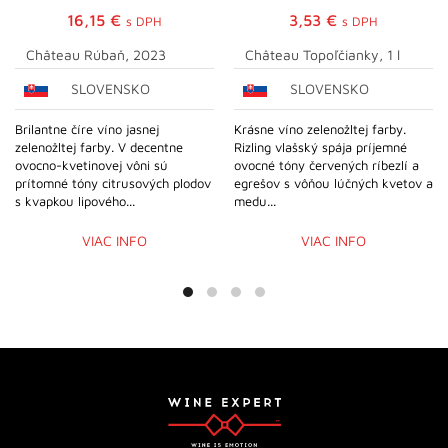
16,15
€
3,53
€
s DPH
s DPH
Château Rúbaň, 2023
Château Topoľčianky, 1 l
SLOVENSKO
SLOVENSKO
Brilantne číre víno jasnej
Krásne víno zelenožltej farby.
zelenožltej farby. V decentne
Rizling vlašský spája príjemné
ovocno-kvetinovej vôni sú
ovocné tóny červených ríbezlí a
prítomné tóny citrusových plodov
egrešov s vôňou lúčných kvetov a
s kvapkou lipového...
medu...
VIAC INFO
VIAC INFO