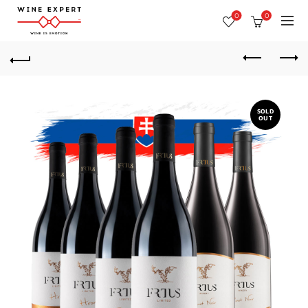
0
0
SOLD
OUT