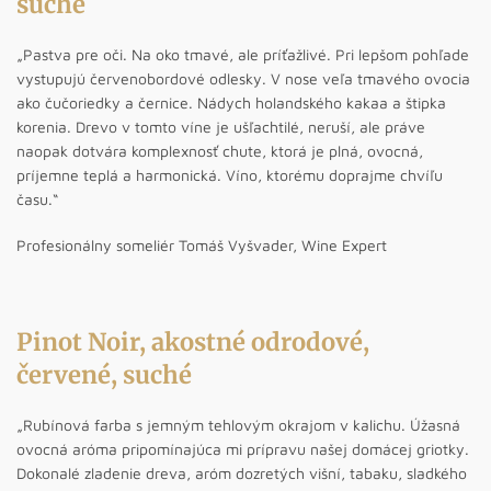
suché
„Pastva pre oči. Na oko tmavé, ale príťažlivé. Pri lepšom pohľade
vystupujú červenobordové odlesky. V nose veľa tmavého ovocia
ako čučoriedky a černice. Nádych holandského kakaa a štipka
korenia. Drevo v tomto víne je ušľachtilé, neruší, ale práve
naopak dotvára komplexnosť chute, ktorá je plná, ovocná,
príjemne teplá a harmonická. Víno, ktorému doprajme chvíľu
času.“
Profesionálny someliér Tomáš Vyšvader, Wine Expert
Pinot Noir, akostné odrodové,
červené, suché
„Rubínová farba s jemným tehlovým okrajom v kalichu. Úžasná
ovocná aróma pripomínajúca mi prípravu našej domácej griotky.
Dokonalé zladenie dreva, aróm dozretých višní, tabaku, sladkého