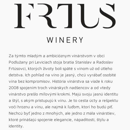
Za týmto mladým a ambicióznym vinárstvom v obci
Podlužany pri Leviciach stoja bratia Stanislav a Radoslav
Frtúsovci, ktorých životy boli späté s vínom už od útleho
detstva. Ich pohľad na víno je jasný, chcú vyrábať osobité
vína bez kompromisov. História vinárstva sa viaže k roku
2008 spojením troch vinárskych nadšencov a od vtedy
vinárstvo prešlo míľovými krokmi. Majú svoju jasnú identitu
a štýl, s akým pristupujú k vínu. Je to cesta úcty a rešpektu
voči hroznu a vínu, ale najmä k ľuďom, ktorí ho budú piť.
Nechcú byť jedno z mnohých, ale jedno z mála vinárstiev,
ktoré prinášajú spojenie elegancie, nápaditosti, štýlu a
identity.