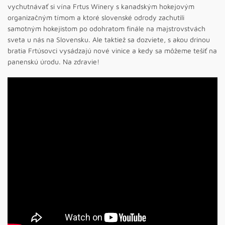
vychutnávať si vína Frtus Winery s kanadským hokejovým
organizačným tímom a ktoré slovenské odrody zachutili
samotným hokejistom po odohratom finále na majstrovstvách
sveta u nás na Slovensku. Ale taktiež sa dozviete, s akou drinou
bratia Frtúsovci vysádzajú nové vinice a kedy sa môžeme tešiť na
panenskú úrodu. Na zdravie!