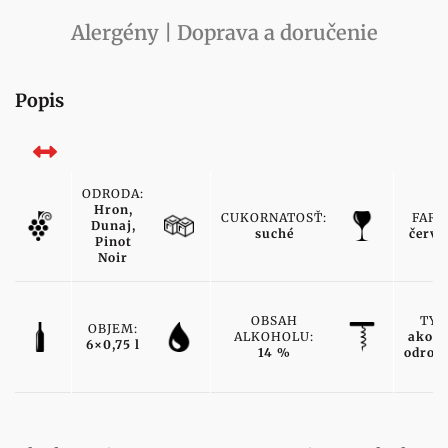
Alergény | Doprava a doručenie
Popis
ODRODA:
Hron,
CUKORNATOSŤ:
FARB
Dunaj,
suché
červe
Pinot
Noir
OBSAH
TYP
OBJEM:
ALKOHOLU:
akost
6×0,75 l
14 %
odrod