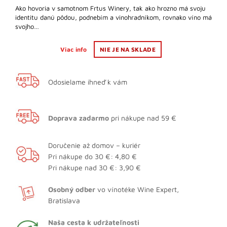
Ako hovoria v samotnom Frtus Winery, tak ako hrozno má svoju
identitu danú pôdou, podnebím a vinohradníkom, rovnako víno má
svojho…
Viac info
NIE JE NA SKLADE
Odosielame ihneď k vám
Doprava zadarmo
pri nákupe nad 59 €
Doručenie až domov – kuriér
Pri nákupe do 30 €: 4,80 €
Pri nákupe nad 30 €: 3,90 €
Osobný odber
vo vínotéke Wine Expert,
Bratislava
Naša cesta k udržateľnosti