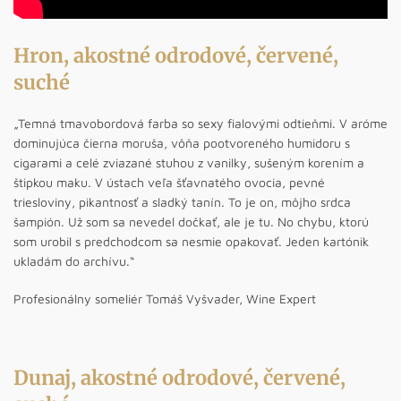
Hron, akostné odrodové, červené,
suché
„Temná tmavobordová farba so sexy fialovými odtieňmi. V aróme
dominujúca čierna moruša, vôňa pootvoreného humidoru s
cigarami a celé zviazané stuhou z vanilky, sušeným korením a
štipkou maku. V ústach veľa šťavnatého ovocia, pevné
triesloviny, pikantnosť a sladký tanín. To je on, môjho srdca
šampión. Už som sa nevedel dočkať, ale je tu. No chybu, ktorú
som urobil s predchodcom sa nesmie opakovať. Jeden kartónik
ukladám do archívu.“
Profesionálny someliér Tomáš Vyšvader, Wine Expert
Dunaj, akostné odrodové, červené,