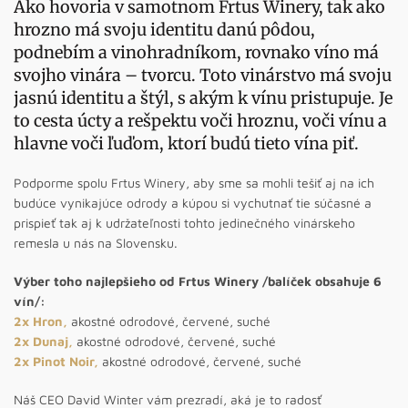
Ako hovoria v samotnom Frtus Winery, tak ako
hrozno má svoju identitu danú pôdou,
podnebím a vinohradníkom, rovnako víno má
svojho vinára – tvorcu. Toto vinárstvo má svoju
jasnú identitu a štýl, s akým k vínu pristupuje. Je
to cesta úcty a rešpektu voči hroznu, voči vínu a
hlavne voči ľuďom, ktorí budú tieto vína piť.
Podporme spolu Frtus Winery, aby sme sa mohli tešiť aj na ich
budúce vynikajúce odrody a kúpou si vychutnať tie súčasné a
prispieť tak aj k udržateľnosti tohto jedinečného vinárskeho
remesla u nás na Slovensku.
Výber toho najlepšieho od Frtus Winery /balíček obsahuje 6
vín/:
2x Hron
,
akostné odrodové, červené, suché
2x Dunaj
,
akostné odrodové, červené, suché
2x Pinot Noir
,
akostné odrodové, červené, suché
Náš CEO David Winter vám prezradí, aká je to radosť