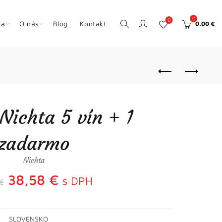
0
0
ka
O nás
Blog
Kontakt
0,00
€
 Nichta 5 vín + 1
zadarmo
Nichta
Pôvodná
Aktuálna
38,58
€
s DPH
€
cena
cena
SLOVENSKO