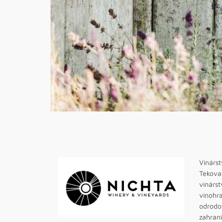
Vinárst
Tekova 
vinárst
vinohra
odrodov
zahrani