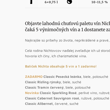
6×0,75 l
10-11,5 %
Objavte lahodnú chuťovú paletu vín Nic
čaká 5 výnimočných vín a 1 dostanete za
Najkrajšie sú príbehy zo života, neprikrášlené a pravé
Celá rodina Nichtovcov naďalej zveľaďuje ich už storoč
hovoria ich činy, ich charizmatické vína.
Balíček Nichta obsahuje 5 vín a 1 zadarmo!
ZADARMO
Classic Pesecká leánka
, biele, polosuché
Classic Rizling rýnsky
, biele, suché
Classic Tramín červený
, biele, polosuché
Novinka
Classic Sparkling Rosé
,
perlivé víno, ružové
Classic Cabernet Sauvignon rosé
, ružové, polosuché
Classic Alibernet
,
červené, suché