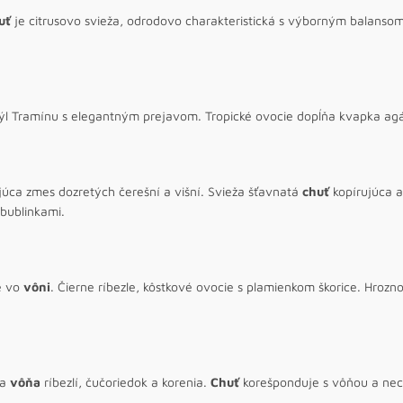
uť
je citrusovo svieža, odrodovo charakteristická s výborným balan
týl Tramínu s elegantným prejavom. Tropické ovocie dopĺňa kvapka ag
júca zmes dozretých čerešní a višní. Svieža šťavnatá
chuť
kopírujúca a
bublinkami.
e vo
vôni
. Čierne ríbezle, kôstkové ovocie s plamienkom škorice. Hroz
na
vôňa
ríbezlí, čučoriedok a korenia.
Chuť
korešponduje s vôňou a nec