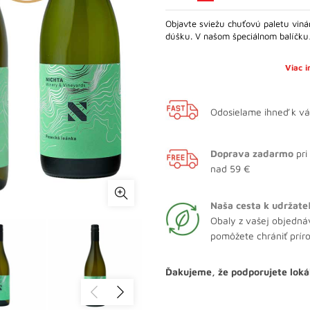
Objavte sviežu chuťovú paletu viná
dúšku. V našom špeciálnom balíčk
Viac 
Odosielame ihneď k v
Doprava zadarmo
pri
nad 59 €
Naša cesta k udržate
Obaly z vašej objedná
pomôžete chrániť prír
Ďakujeme, že podporujete loká