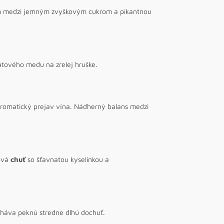
som medzi jemným zvyškovým cukrom a pikantnou
átového medu na zrelej hruške.
romatický prejav vína. Nádherný balans medzi
nová
chuť
so šťavnatou kyselinkou a
háva peknú stredne dlhú dochuť.