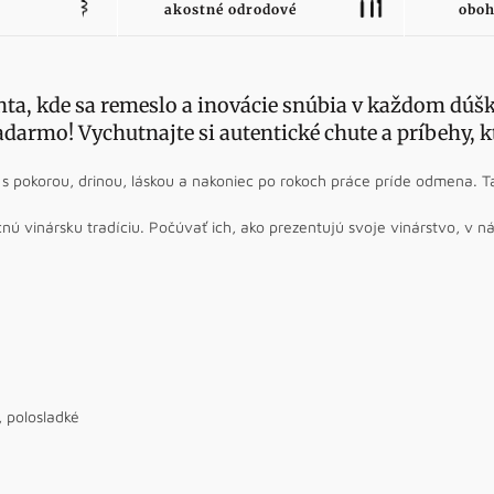
akostné odrodové
oboh
hta, kde sa remeslo a inovácie snúbia v každom dúš
darmo! Vychutnajte si autentické chute a príbehy, kt
, s pokorou, drinou, láskou a nakoniec po rokoch práce príde odmena. T
nú vinársku tradíciu. Počúvať ich, ako prezentujú svoje vinárstvo, v n
, polosladké