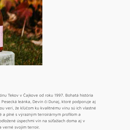
giónu Tekov v Čajkove od roku 1997. Bohatá história
 Pesecká leánka, Devín či Dunaj, ktoré podporuje aj
nou verí, že kľúčom ku kvalitnému vínu sú ich vlastné
né a plné s výrazným terroirárnym profilom a
 podložené úspechmi vín na súťažiach doma aj v
 verné svojim terroir.