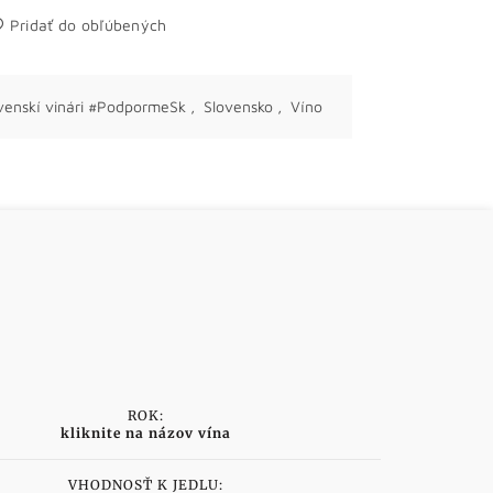
Pridať do obľúbených
venskí vinári #PodpormeSk
,
Slovensko
,
Víno
ROK:
kliknite na názov vína
VHODNOSŤ K JEDLU: