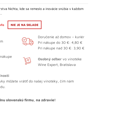
bola:
je:
rstva Nichta, kde sa remeslo a inovácie snúbia v každom
46,36 €.
38,58 €.
u…
info
NIE JE NA SKLADE
Doručenie až domov – kuriér
ám
Pri nákupe do 30 €: 4,80 €
Pri nákupe nad 30 €: 3,90 €
 nákupe
Osobný odber
vo vínotéke
Wine Expert, Bratislava
ľnosti
vky môžete vrátiť do našej vínotéky, čím nám
odu.
lnu slovenskú firmu, na zdravie!