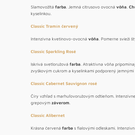
Slamovožltá
farba
. Jemná citrusovo ovocná
vôňa
.
Ch
kyselinkou.
Classic Tramín červený
Intenzívna kvetinovo-ovocná
vôňa
. Pomerne svieži š
Classic Sparkling Rosé
Iskrivá svetloružová
farba
. Atraktívna vôňa pripomína
zvyškovým cukrom a kyselinkami podporený jemnými 
Classic Cabernet Sauvignon rosé
Číry vzhľad s marhuľovoružovým odtieňom. Intenzívn
grepovým
záverom
.
Classic Alibernet
Krásna červená
farba
s fialovými odleskami. Intenzív