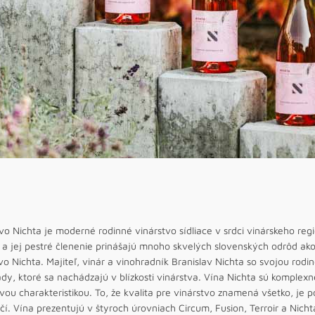
vo Nichta je moderné rodinné vinárstvo sídliace v srdci vinárskeho re
a jej pestré členenie prinášajú mnoho skvelých slovenských odrôd ako
vo Nichta. Majiteľ, vinár a vinohradník Branislav Nichta so svojou rodi
dy, ktoré sa nachádzajú v blízkosti vinárstva. Vína Nichta sú komplex
ou charakteristikou. To, že kvalita pre vinárstvo znamená všetko, je
čí. Vína prezentujú v štyroch úrovniach Circum, Fusion, Terroir a Nichta