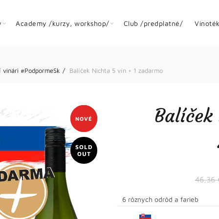
y
Academy /kurzy, workshop/
Club /predplatné/
Vinoté
í vinári #PodpormeSk
Balíček Nichta 5 vín + 1 zadarmo
Balíček
-17%
NOVÉ
SOLD
OUT
46,36
6 rôznych odrôd a farieb