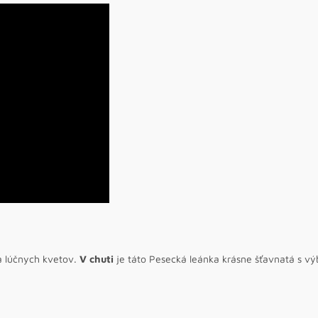
a lúčnych kvetov.
V chuti
je táto Pesecká leánka krásne šťavnatá s 