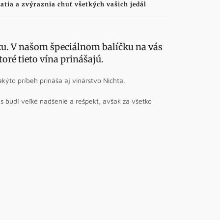
atia a zvýraznia chuť všetkých vašich jedál
ku. V našom špeciálnom balíčku na vás
oré tieto vína prinášajú.
akýto príbeh prináša aj vinárstvo Nichta.
ás budí veľké nadšenie a rešpekt, avšak za všetko