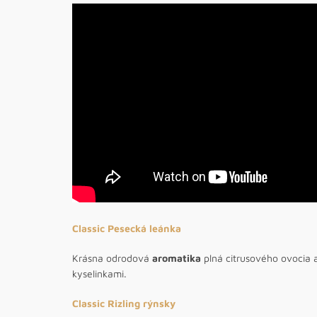
Classic Pesecká leánka
Krásna odrodová
aromatika
plná citrusového ovocia 
kyselinkami.
Classic Rizling rýnsky