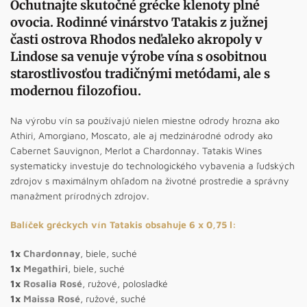
Ochutnajte skutočné grécke klenoty plné
ovocia. Rodinné vinárstvo Tatakis z južnej
časti ostrova Rhodos neďaleko akropoly v
Lindose sa venuje výrobe vína s osobitnou
starostlivosťou tradičnými metódami, ale s
modernou filozofiou.
Na výrobu vín sa používajú nielen miestne odrody hrozna ako
Athiri, Amorgiano, Moscato, ale aj medzinárodné odrody ako
Cabernet Sauvignon, Merlot a Chardonnay. Tatakis Wines
systematicky investuje do technologického vybavenia a ľudských
zdrojov s maximálnym ohľadom na životné prostredie a správny
manažment prírodných zdrojov.
Balíček gréckych vín Tatakis obsahuje 6 x 0,75 l:
1x
Chardonnay
, biele, suché
1x
Megathiri
, biele, suché
1x
Rosalia Rosé
, ružové, polosladké
1x
Maissa Rosé
, ružové, suché