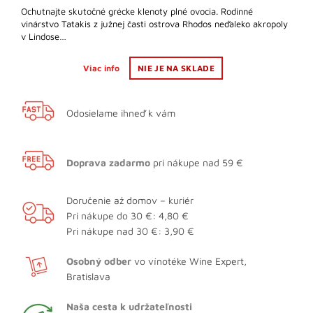
Ochutnajte skutočné grécke klenoty plné ovocia. Rodinné
vinárstvo Tatakis z južnej časti ostrova Rhodos neďaleko akropoly
v Lindose…
Viac info
NIE JE NA SKLADE
Odosielame ihneď k vám
Doprava zadarmo
pri nákupe nad 59 €
Doručenie až domov – kuriér
Pri nákupe do 30 €: 4,80 €
Pri nákupe nad 30 €: 3,90 €
Osobný odber
vo vínotéke Wine Expert,
Bratislava
Naša cesta k udržateľnosti