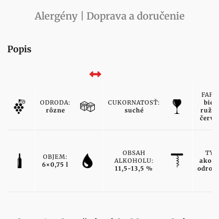
Alergény | Doprava a doručenie
Popis
FARB
ODRODA:
CUKORNATOSŤ:
biele
rôzne
suché
ružov
červe
OBSAH
TYP
OBJEM:
ALKOHOLU:
akost
6×0,75 l
11,5-13,5 %
odrod