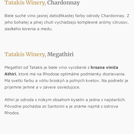
Tatakis Winery,
Chardonnay
Biele suché víno jasnej zlatožltkastej farby odrody Chardonnay. Z
jeho bohatej a plnej chuti vychádzajú komplexné arómy citrusov,
sladkého korenia a medu.
Tatakis Winery,
Megathiri
Megathiri od Tatakis je biele víno vyrobené z
hrozna viniča
Athiri
, ktoré má na Rhodose optimálne podmienky dozrievania.
Má svetlú farbu a vôňu broskýň a poľných kvetov. Na podnebí je
príjemne jemné a v závere osviežujúce.
Athiri je odroda s nízkym obsahom kyselín a jedna z najstarších.
Pôvodne pochádza zo Santorini a je známe najmä z ostrova
Rhodos.