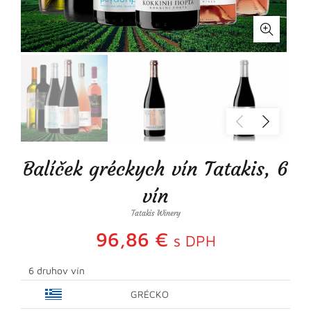
Balíček gréckych vín Tatakis, 6
vín
Tatakis Winery
96,86
€
s DPH
6 druhov vín
GRÉCKO