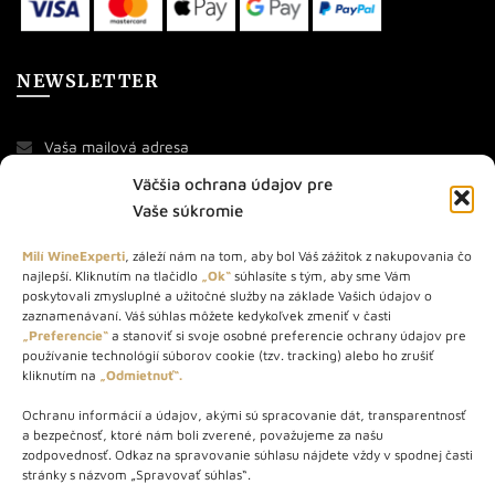
NEWSLETTER
Väčšia ochrana údajov pre
Vaše súkromie
Milí WineExperti
, záleží nám na tom, aby bol Váš zážitok z nakupovania čo
najlepší. Kliknutím na tlačidlo
„Ok“
súhlasíte s tým, aby sme Vám
O NÁS
poskytovali zmysluplné a užitočné služby na základe Vašich údajov o
zaznamenávaní. Váš súhlas môžete kedykoľvek zmeniť v časti
„Preferencie“
a stanoviť si svoje osobné preferencie ochrany údajov pre
STORE – obchod s vínom a destilátmi od roku 2010. Na našej
používanie technológií súborov cookie (tzv. tracking) alebo ho zrušiť
webovej stránke predávame viac ako 1000+ značkových
kliknutím na
„Odmietnuť“.
produktov.
Ochranu informácií a údajov, akými sú spracovanie dát, transparentnosť
Info tel.: +421 917 779 888
a bezpečnosť, ktoré nám boli zverené, považujeme za našu
Vínotéka: +421 917 888 879
zodpovednosť. Odkaz na spravovanie súhlasu nájdete vždy v spodnej časti
stránky s názvom „Spravovať súhlas“.
Vínotéka: Bratislavská 49/B, Bratislava 841 06