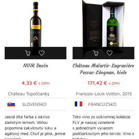
NOIR Devín
Château Malartic-Lagravière
Pessac-Léognan, biele
4,33
€
171,42
€
s DPH
s DPH
Château Topoľčianky
François-Louis Vuitton, 2015
SLOVENSKO
FRANCÚZSKO
Jasná žltá farba s iskrivo
Toto víno zo súkromnej kolekcie
zlatistým lemom. Vôňou
FLV je naozaj vznešené
pripomína zakvitnutú lúku a
s jedinečným výrazom
agátový med. Chuť je plná, jemne
podčiarknutým jeho terroir. Víno s
korenistá...
bohatou...