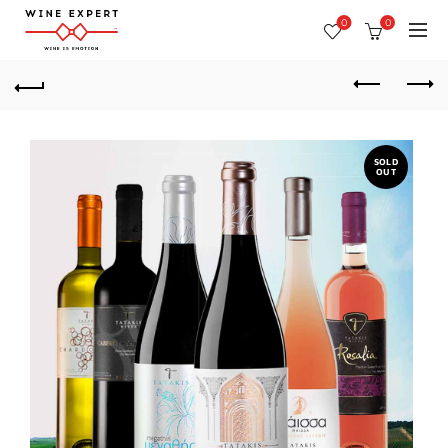
0
0
SOLD
OUT