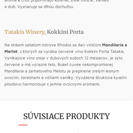
a dub. Vyznačuje sa dlhou dochuťou.
Tatakis Winery,
Kokkini Porta
Na slnkom zaliatom ostrove Rhodos sa darí viničom
Mandilaria a
Merlot
, z ktorých sa vyrába červené víno Kokkini Porta Tatakis.
Vynikajúce víno zreje v dubových sudoch 12 mesiacov, je sýto
červené a má výrazné telo. Buket cuvée nekompromisnej
Mandilaria a zamatového Melotu je preplnené zrelým lesným
ovocím, čerešňami a vôňami vanilky. Vyvážená štruktúra kyselín
pôsobivo harmonizuje s jemne ovocnými arómami.
SÚVISIACE PRODUKTY