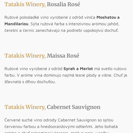
Tatakis Winery,
Rosalia Rosé
Ružové polosladké víno vyrobené z odrôd viniča
Moshatou a
Mandilariou
. Sýta ružová farba s intenzívnou arómou jahôd,
čerešní a černíc zanechávajú na podnebí uspokojivú dochuť.
Tatakis Winery,
Maissa Rosé
Ružové víno vyrobené z odrôd
Syrah a Merlot
má svetlo ružovú
farbu. V aróme vína dominujú najmä lesné plody a višne. Chuť je
šťavnatá s dlhou dochuťou.
Tatakis Winery,
Cabernet Sauvignon
Červené suché víno odrody Cabernet Sauvignon so sýtou
červenou farbou a hnedooranžovými odtieňmi. Jeho bohatá
aróma a chuť pripomínajú korenie, zrelé ovocie, vanilku